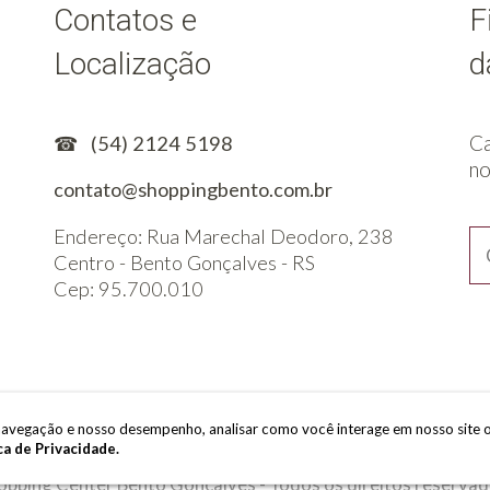
Contatos e
F
Localização
d
Ca
☎
(54) 2124 5198
no
contato@shoppingbento.com.br
Endereço: Rua Marechal Deodoro, 238
Centro - Bento Gonçalves - RS
Cep: 95.700.010
e navegação e nosso desempenho, analisar como você interage em nosso site 
ca de Privacidade.
opping Center Bento Gonçalves - Todos os direitos reservad